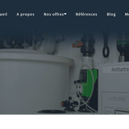
Open
ueil
A propos
Nos offres
Références
Blog
M
menu