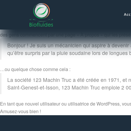
Acc
Ceci est une page d’exemple. C’est différent d’un article de blo
des gens commencent par une page « À propos » qui les présent
Bonjour ! Je suis un mécanicien qui aspire à devenir a
qu’être surpris par la pluie soudaine lors de longues 
…ou quelque chose comme cela :
La société 123 Machin Truc a été créée en 1971, et 
Saint-Genest-et-Isson, 123 Machin Truc emploie 2 0
En tant que nouvel utilisateur ou utilisatrice de WordPress, vo
Amusez-vous bien !