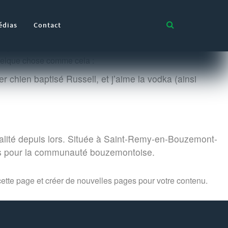
édias
Contact
igation de votre site (dans la plupart des thèmes). La plupart
quelque chose comme cela :
er chien baptisé Russell, et j’aime la vodka (ainsi
alité depuis lors. Située à Saint-Remy-en-Bouzemont-
ers pour la communauté bouzemontoise.
ette page et créer de nouvelles pages pour votre contenu.