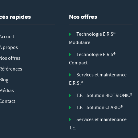
cés rapides
Nos offres
Technologie E.R.S®
Accueil
Modulaire
A propos
Technologie E.R.S®
Nos offres
Compact
Références
Services et maintenance
Blog
E.R.S.®
Médias
T.E. : Solution BIOTRIONIC®
Contact
T.E. : Solution CLARIO®
Services et maintenance
T.E.