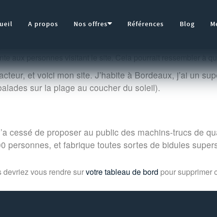
Open
ueil
A propos
Nos offres
Références
Blog
M
menu
g parce qu’elle restera au même endroit et apparaîtra dans la nav
e aux personnes visitant le site. Cela pourrait ressembler à 
cteur, et voici mon site. J’habite à Bordeaux, j’ai un sup
balades sur la plage au coucher du soleil).
n’a cessé de proposer au public des machins-trucs de qu
00 personnes, et fabrique toutes sortes de bidules sup
us devriez vous rendre sur
votre tableau de bord
pour supprimer c